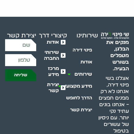
שירותינו
קיצורי דרך
יצירת קשר
אודות
מנקים את
הבלגן,
פינוי דירה
שירותי
מטפלים
החברה
בשורש
אודות
מרכז
הבעיה.
שירותים
מידע
שליחה
אצלנו בשי
יצירת
פינוי דירה,
מידע מקצועי
קשר
אנחנו לא רק
מפנים חפצים
הדרך לחופש
– אנחנו בונים
יצירת קשר
עתיד נקי
יותר. עם ניסיון
של עשורים
בטיפול