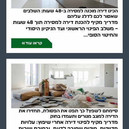
הכינו דירה מוכנה למסירה ב-48 שעות: השלבים
שאסור לכם לדלג עליהם
מדריך מקיף להכנת דירה למסירה תוך 48 שעות
– משלב הפינוי הראשוני ועד הניקיון היסודי
והחיטוי הסופי...
קראו עוד
סיימתם לשפץ? כך תפנו את הפסולת, תחזירו את
הדירה למצב מגורים ותעמדו בחוק
מדריך מקיף לפינוי דירה אחרי שיפוץ: עלויות
מדויקות, חוקים שחובה לדעת, ובחירת שירות