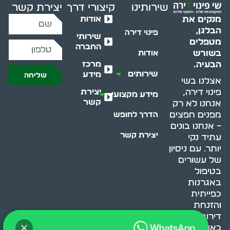
שירותינו
קיצורי דרך
יצירת קשר
אודות
מנקים את
הבלגן,
פינוי דירה
שירותי
מטפלים
החברה
בשורש
אודות
מרכז
הבעיה.
שירותים
מידע
שליחה
אצלנו בשי
יצירת
פינוי דירה,
מידע מקצועי
קשר
אנחנו לא רק
מפנים חפצים
הדרך לחופש
– אנחנו בונים
יצירת קשר
עתיד נקי
יותר. עם ניסיון
של עשורים
בטיפול
באגרנות
כפייתית
והזנחת
דירות, אנחנו
כאן כדי לעזור