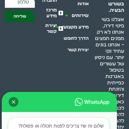
החברה
בשורש
אודות
מרכז
הבעיה.
שירותים
מידע
שליחה
אצלנו בשי
יצירת
פינוי דירה,
מידע מקצועי
קשר
אנחנו לא רק
מפנים חפצים
הדרך לחופש
– אנחנו בונים
יצירת קשר
עתיד נקי
יותר. עם ניסיון
של עשורים
בטיפול
באגרנות
כפייתית
והזנחת
דירות, אנחנו
כאן כדי לעזור
לכם
להתמודד,
להבין ולשנות.
שלום זה שי! צריכים לפנות תכולה או פסולת?
יחד, ניצור