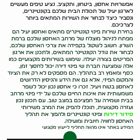
אפשרויות אחסון, ביטחון, ותקציב. נציע טיפים מעשיים
לארגון יעיל של תכולת הבית שלכם בקונטיינרים,
ונסביר כיצד לבחור את השירות המתאים ביותר
לצרכיכם.
בחירת שירות פינוי קונטיינרים מתאים ואחסון יעיל הם
מפתח לניהול מוצלח של מרחב האחסון שלכם ברמת
השרון. חשוב לשקול בקפידה את צרכי האחסון שלכם,
לבחור את גודל הקונטיינר המתאים, ולתכנן את ארגון
הפריטים בצורה יעילה. שימוש בשירותים מקצועיים כמו
אלה שמציעה חברת שי פינוי דירה יכול לחסוך זמן,
כסף ומאמץ רב בתהליך. הם מספקים לא רק את הציוד
והמקום הפיזי, אלא גם את הידע והניסיון הדרושים
לאחסון בטוח ויעיל. זכרו כי אחסון נכון יכול לשפר
משמעותית את איכות החיים שלכם על ידי פינוי מרחב
בבית ושמירה על חפציכם במצב טוב. עם תכנון נכון
ועזרה מקצועית, תוכלו להפיק את המרב משירותי
סידור דירות
ופינוי קונטיינרים ולהפוך את תהליך
האחסון לחוויה חיובית ומועילה.
המידע באתר אינו מהווה תחליף לייעוץ מקצועי