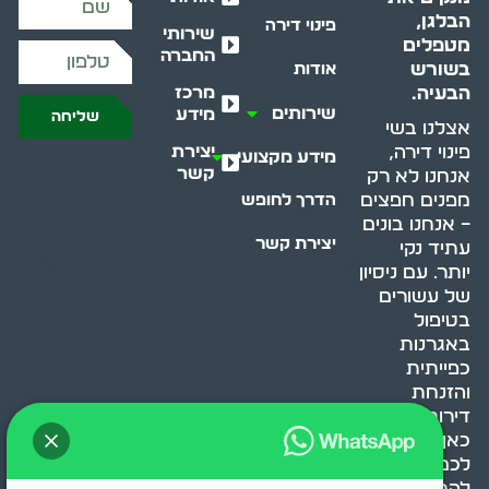
הבלגן,
פינוי דירה
שירותי
מטפלים
החברה
בשורש
אודות
מרכז
הבעיה.
שירותים
מידע
שליחה
אצלנו בשי
יצירת
פינוי דירה,
מידע מקצועי
קשר
אנחנו לא רק
מפנים חפצים
הדרך לחופש
– אנחנו בונים
יצירת קשר
עתיד נקי
יותר. עם ניסיון
של עשורים
בטיפול
באגרנות
כפייתית
והזנחת
דירות, אנחנו
כאן כדי לעזור
לכם
להתמודד,