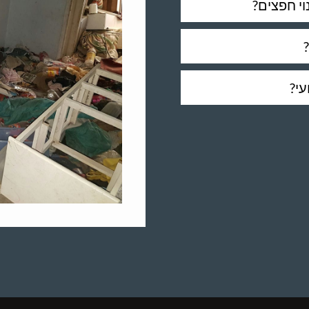
י חפצים?
עי?