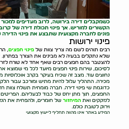
כשמקבלים דירה בירושה, לרוב מעדיפים למכור א
הקשורים למוריש. אך
פינוי תכולת דירה
של קרוב 
פונים לחברה מקצועית שתבצע את פינוי הדירה ע
פינוי ירושות
רבים תוהים לשם מה צריך צוות של
פינוי חפצים
, הר
שלא נתקלים בבעיה לא מבינים את הצורך בפתרון. די
להצטבר בהם חפצים רבים שאף אחד לא טורח לזרו
לסיכום, שירות פינוי חפצים מיועד לכל מי שמוצא 
נחוצים עוד. מצב זה שכיח בעיקר בקרב אוכלוסיות מב
מכירה. התהליך עלול להיות מתיש ומורכב עבור הלקו
כדוגמת שי פינוי דירה. חברה מומחית תשלח צוות חז
החפצים, תוך מתן יחס של כבוד לבעליהם. הפריטים
לנזקקים ואת
המיחזור
של חומרים, ולהפחית את הנזק
וירוק לטובת כולם.
המידע באתר אינו מהווה תחליף לייעוץ מקצועי