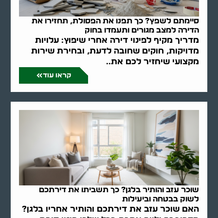
סיימתם לשפץ? כך תפנו את הפסולת, תחזירו את
הדירה למצב מגורים ותעמדו בחוק
מדריך מקיף לפינוי דירה אחרי שיפוץ: עלויות
מדויקות, חוקים שחובה לדעת, ובחירת שירות
מקצועי שיחזיר לכם את..
קראו עוד
שוכר עזב והותיר בלגן? כך תשביתו את דירתכם
לשוק בבטחה וביעילות
האם שוכר עזב את דירתכם והותיר אחריו בלגן?