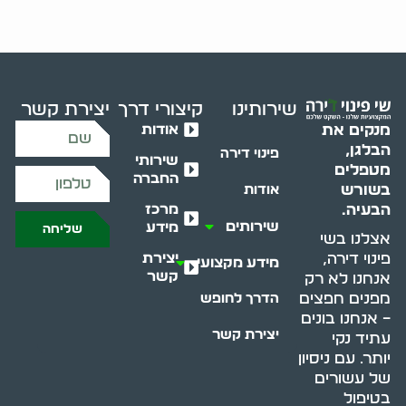
שירותינו
קיצורי דרך
יצירת קשר
אודות
מנקים את
הבלגן,
פינוי דירה
שירותי
מטפלים
החברה
בשורש
אודות
מרכז
הבעיה.
שירותים
מידע
שליחה
אצלנו בשי
יצירת
פינוי דירה,
מידע מקצועי
קשר
אנחנו לא רק
מפנים חפצים
הדרך לחופש
– אנחנו בונים
יצירת קשר
עתיד נקי
יותר. עם ניסיון
של עשורים
בטיפול