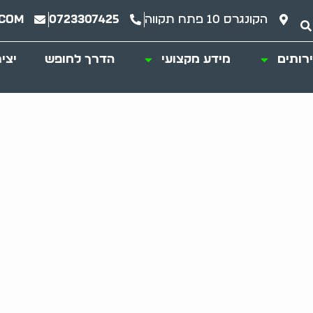
הקונגרס 10 פתח תקווה
0723307425
.com
רותים
מידע מקצועי
הדרך לחופש
יצי
 סבתא דרך פינוי ה