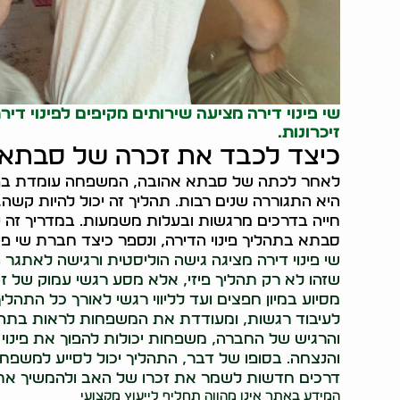
שי פינוי דירה מציעה שירותים מקיפים לפינוי די
זיכרונות.
כיצד לכבד את זכרה של סבתא ב
לאחר לכתה של סבתא אהובה, המשפחה עומדת בפנ
היא התגוררה שנים רבות. תהליך זה יכול להיות קש
חייה בדרכים מרגשות ובעלות משמעות. במדריך זה נ
סבתא בתהליך פינוי הדירה, ונספר כיצד חברת שי פינו
שי פינוי דירה מציגה גישה הוליסטית ורגישה לאתגר
שזהו לא רק תהליך פיזי, אלא מסע רגשי עמוק של זי
מסיוע במיון חפצים ועד לליווי רגשי לאורך כל התהלי
לעיבוד רגשות, ומעודדת את המשפחות לראות בתהליך
והרגיש של החברה, משפחות יכולות להפוך את פינוי
והנצחה. בסופו של דבר, התהליך יכול לסייע למשפח
דרכים חדשות לשמר את זכרו של האב ולהמשיך את 
המידע באתר אינו מהווה תחליף לייעוץ מקצועי