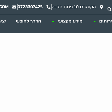
הקונגרס 10 פתח תקווה
0723307425
.com
רותים
מידע מקצועי
הדרך לחופש
יצי
של זבל: הצצה לחי