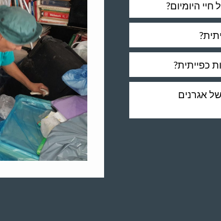
חיי היומיום?
תית?
ת כפייתית?
של אגרנים