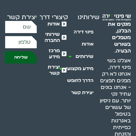
שירותינו
קיצורי דרך
יצירת קשר
אודות
מנקים את
הבלגן,
פינוי דירה
שירותי
מטפלים
החברה
בשורש
אודות
מרכז
הבעיה.
שירותים
מידע
שליחה
אצלנו בשי
יצירת
פינוי דירה,
מידע מקצועי
קשר
אנחנו לא רק
מפנים חפצים
הדרך לחופש
– אנחנו בונים
יצירת קשר
עתיד נקי
יותר. עם ניסיון
של עשורים
בטיפול
באגרנות
כפייתית
והזנחת