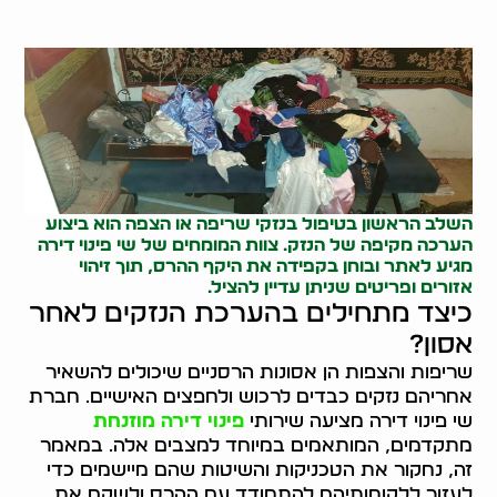
השלב הראשון בטיפול בנזקי שריפה או הצפה הוא ביצוע
הערכה מקיפה של הנזק. צוות המומחים של שי פינוי דירה
מגיע לאתר ובוחן בקפידה את היקף ההרס, תוך זיהוי
אזורים ופריטים שניתן עדיין להציל.
כיצד מתחילים בהערכת הנזקים לאחר
אסון?
שריפות והצפות הן אסונות הרסניים שיכולים להשאיר
אחריהם נזקים כבדים לרכוש ולחפצים האישיים. חברת
שי פינוי דירה מציעה שירותי
פינוי דירה מוזנחת
מתקדמים, המותאמים במיוחד למצבים אלה. במאמר
זה, נחקור את הטכניקות והשיטות שהם מיישמים כדי
לעזור ללקוחותיהם להתמודד עם ההרס ולשקם את