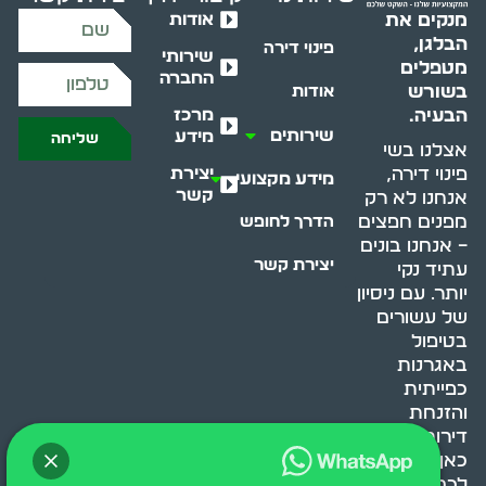
אודות
מנקים את
הבלגן,
פינוי דירה
שירותי
מטפלים
החברה
בשורש
אודות
מרכז
הבעיה.
שירותים
מידע
שליחה
אצלנו בשי
יצירת
פינוי דירה,
מידע מקצועי
קשר
אנחנו לא רק
מפנים חפצים
הדרך לחופש
– אנחנו בונים
יצירת קשר
עתיד נקי
יותר. עם ניסיון
של עשורים
בטיפול
באגרנות
כפייתית
והזנחת
דירות, אנחנו
כאן כדי לעזור
לכם