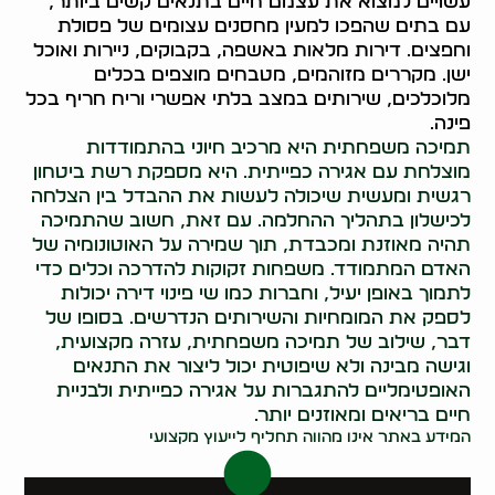
עשויים למצוא את עצמם חיים בתנאים קשים ביותר,
עם בתים שהפכו למעין מחסנים עצומים של פסולת
וחפצים. דירות מלאות באשפה, בקבוקים, ניירות ואוכל
ישן. מקררים מזוהמים, מטבחים מוצפים בכלים
מלוכלכים, שירותים במצב בלתי אפשרי וריח חריף בכל
פינה.
תמיכה משפחתית היא מרכיב חיוני בהתמודדות
מוצלחת עם אגירה כפייתית. היא מספקת רשת ביטחון
רגשית ומעשית שיכולה לעשות את ההבדל בין הצלחה
לכישלון בתהליך ההחלמה. עם זאת, חשוב שהתמיכה
תהיה מאוזנת ומכבדת, תוך שמירה על האוטונומיה של
האדם המתמודד. משפחות זקוקות להדרכה וכלים כדי
לתמוך באופן יעיל, וחברות כמו שי פינוי דירה יכולות
לספק את המומחיות והשירותים הנדרשים. בסופו של
דבר, שילוב של תמיכה משפחתית, עזרה מקצועית,
וגישה מבינה ולא שיפוטית יכול ליצור את התנאים
האופטימליים להתגברות על אגירה כפייתית ולבניית
חיים בריאים ומאוזנים יותר.
המידע באתר אינו מהווה תחליף לייעוץ מקצועי