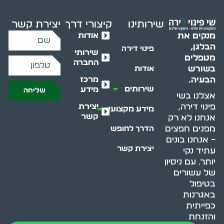
שירותינו
קיצורי דרך
יצירת קשר
אודות
מנקים את
הבלגן,
פינוי דירה
שירותי
מטפלים
החברה
בשורש
אודות
מרכז
הבעיה.
שירותים
מידע
שליחה
אצלנו בשי
יצירת
פינוי דירה,
מידע מקצועי
קשר
אנחנו לא רק
מפנים חפצים
הדרך לחופש
– אנחנו בונים
יצירת קשר
עתיד נקי
יותר. עם ניסיון
של עשורים
בטיפול
באגרנות
כפייתית
והזנחת