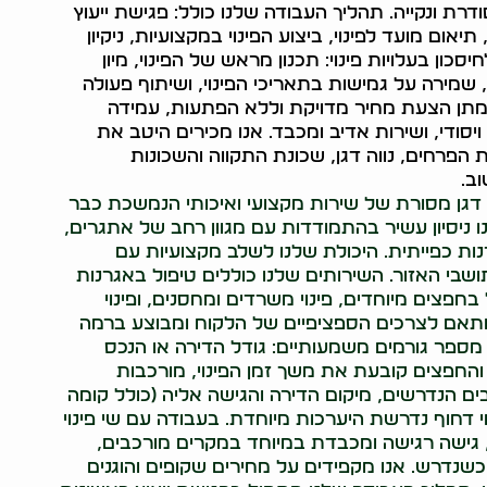
דרת ונקייה. תהליך העבודה שלנו כולל: פגישת ייעוץ
ם מועד לפינוי, ביצוע הפינוי במקצועיות, ניקיון
כון בעלויות פינוי: תכנון מראש של הפינוי, מיון
שמירה על גמישות בתאריכי הפינוי, ושיתוף פעולה
 מתן הצעת מחיר מדויקת וללא הפתעות, עמידה
ויסודי, ושירות אדיב ומכבד. אנו מכירים היטב את
 הפרחים, נווה דגן, שכונת התקווה והשכונות
ב.
 דגן מסורת של שירות מקצועי ואיכותי הנמשכת כבר
ו ניסיון עשיר בהתמודדות עם מגוון רחב של אתגרים,
ות כפייתית. היכולת שלנו לשלב מקצועיות עם
בי האזור. השירותים שלנו כוללים טיפול באגרנות
ול בחפצים מיוחדים, פינוי משרדים ומחסנים, ופינוי
 מותאם לצרכים הספציפיים של הלקוח ומבוצע ברמה
 מספר גורמים משמעותיים: גודל הדירה או הנכס
והחפצים קובעת את משך זמן הפינוי, מורכבות
ם הנדרשים, מיקום הדירה והגישה אליה (כולל קומה
י דחוף נדרשת היערכות מיוחדת. בעבודה עם שי פינוי
, גישה רגישה ומכבדת במיוחד במקרים מורכבים,
כשנדרש. אנו מקפידים על מחירים שקופים והוגנים