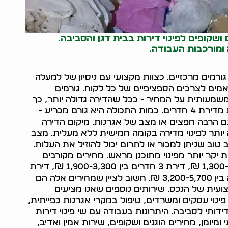
 ושקופים לפינוי דירות בבית דגן והסביבה.
 ומורכבות העבודה.
רמים מרכזיים. כצוות מקצועי עם ניסיון של למעלה
ותאמים לצרכים הספציפיים של כל לקוח. גורמים
משמעותית על המחיר - ככל שהדירה גדולה יותר, כך
נדרשת עבודה רבה יותר. דירת 2 חדרים תעלה פחות מדירת 4 חדרים. כמות התכולה היא גורם מכריע -
 הרבה חפצים או מצב של אגרנות. מיקום הדירה
יותר לפינוי מדירה בקומה חמישית ללא מעלית. מצב
 טוב שניתן למכור או לתרום יכול להוזיל את העלות.
ת יקר יותר מפינוי מתוכנן מראש. מחירים מקורבים
לפינוי דירות בבית דגן: דירת 2 חדרים נעה בין 1,300-2,300 ₪, דירת 3 חדרים בין 1,900-3,300 ₪, דירת
4 חדרים בין 2,300-4,200 ₪, דירת 5 חדרים ומעלה בין 3,200-5,700 ₪. חשוב לציין שמחירים אלה הם
עית של הנכס. שירותים נוספים שאנו מציעים
 פינוי עסקים ומשרדים, טיפול במקרי אגרנות כפייתית,
וידידותי לסביבה. היתרונות בעבודה עם שי פינוי דירות
 ומיומן, מחירים הוגנים ושקופים, שירות אמין ואדיב,