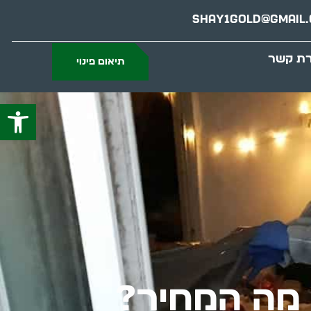
Shay1gold@gmail
רת קשר
תיאום פינוי
פתח סרג
– מה המחיר?