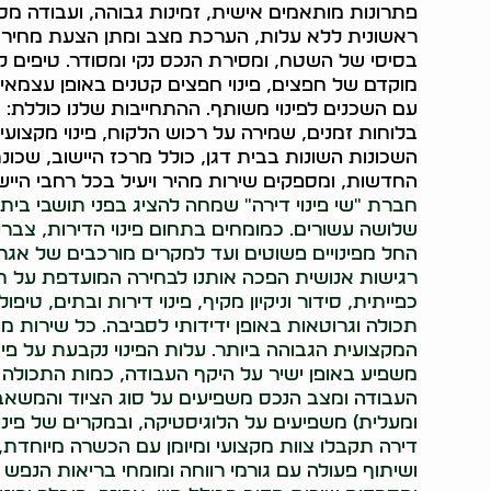
פתרונות מותאמים אישית, זמינות גבוהה, ועבודה מסו
ראשונית ללא עלות, הערכת מצב ומתן הצעת מחיר, תיאו
בסיסי של השטח, ומסירת הנכס נקי ומסודר. טיפים לחיס
מוקדם של חפצים, פינוי חפצים קטנים באופן עצמאי, 
עם השכנים לפינוי משותף. ההתחייבות שלנו כוללת:
בלוחות זמנים, שמירה על רכוש הלקוח, פינוי מקצועי 
השכונות השונות בבית דגן, כולל מרכז היישוב, שכונת
החדשות, ומספקים שירות מהיר ויעיל בכל רחבי היישו
חברת "שי פינוי דירה" שמחה להציג בפני תושבי בית
שלושה עשורים. כמומחים בתחום פינוי הדירות, צברנ
החל מפינויים פשוטים ועד למקרים מורכבים של אגרנ
רגישות אנושית הפכה אותנו לבחירה המועדפת על תוש
כפייתית, סידור וניקיון מקיף, פינוי דירות ובתים, טיפ
תכולה וגרוטאות באופן ידידותי לסביבה. כל שירות
המקצועית הגבוהה ביותר. עלות הפינוי נקבעת על פי
משפיע באופן ישיר על היקף העבודה, כמות התכולה 
העבודה ומצב הנכס משפיעים על סוג הציוד והמשאבי
ומעלית) משפיעים על הלוגיסטיקה, ובמקרים של פינו
דירה תקבלו צוות מקצועי ומיומן עם הכשרה מיוחדת
ושיתוף פעולה עם גורמי רווחה ומומחי בריאות הנפש 