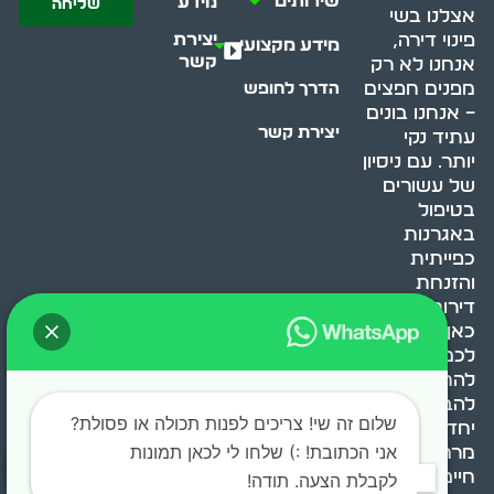
שירותים
מידע
שליחה
אצלנו בשי
יצירת
פינוי דירה,
מידע מקצועי
קשר
אנחנו לא רק
מפנים חפצים
הדרך לחופש
– אנחנו בונים
יצירת קשר
עתיד נקי
יותר. עם ניסיון
של עשורים
בטיפול
באגרנות
כפייתית
והזנחת
דירות, אנחנו
כאן כדי לעזור
לכם
להתמודד,
להבין ולשנות.
שלום זה שי! צריכים לפנות תכולה או פסולת?
יחד, ניצור
אני הכתובת! :) שלחו לי לכאן תמונות
מרחב
חיים בריא ומאוזן.
לקבלת הצעה. תודה!