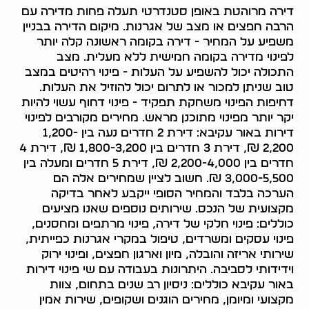
דירה מרוהטת באופן סטנדרטי תעלה פחות מדירה עם
הרבה חפצים או מצב של אגרנות. מיקום הדירה בבניין
משפיע על המחיר - דירה בקומה ראשונה קלה יותר
לפינוי מדירה בקומה חמישית ללא מעלית. מצב
התכולה יכול להשפיע על העלות - פינוי רהיטים במצב
טוב שניתן למכור או לתרום יכול להוזיל את העלות.
דחיפות הפינוי משחקת תפקיד - פינוי דחוף עשוי להיות
יקר יותר מפינוי מתוכנן מראש. מחירים מקורבים לפינוי
דירות באור עקיבא: דירת 2 חדרים נעה בין 1,200-
2,200 ₪, דירת 3 חדרים בין 1,800-3,200 ₪, דירת 4
חדרים בין 2,200-4,000 ₪, דירת 5 חדרים ומעלה בין
3,000-5,500 ₪. חשוב לציין שמחירים אלה הם
הערכה בלבד והמחיר הסופי ייקבע לאחר בדיקה
מקצועית של הנכס. שירותים נוספים שאנו מציעים
כוללים: פינוי חלקי של דירה, פינוי מרתפים ומחסנים,
פינוי עסקים ומשרדים, טיפול במקרי אגרנות כפייתית,
שירותי אריזה והובלה, מיון וארגון חפצים, ופינוי ירוק
וידידותי לסביבה. היתרונות בעבודה עם שי פינוי דירות
באור עקיבא כוללים: ניסיון רב שנים בתחום, צוות
מקצועי ומיומן, מחירים הוגנים ושקופים, שירות אמין