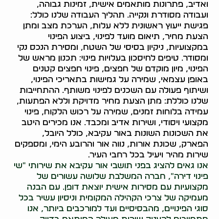
ואדיב, פתרונות מותאמים אישית, זמינות גבוהה,
ועבודה מסודרת ונקייה. תהליך העבודה שלנו כולל:
פגישת ייעוץ ראשונית ללא עלות, הערכת מצב ומתן
הצעת מחיר, תיאום מועד לפינוי, ביצוע הפינוי
במקצועיות, ניקיון בסיסי של השטח, ומסירת הנכס נקי
ומסודר. טיפים לחיסכון בעלויות פינוי: תכנון מראש של
הפינוי, מיון מוקדם של חפצים, פינוי חפצים קטנים
באופן עצמאי, שמירה על גמישות בתאריכי הפינוי,
ושיתוף פעולה עם השכנים לפינוי משותף. ההתחייבות
שלנו כוללת: מתן הצעת מחיר מדויקת וללא הפתעות,
עמידה בלוחות זמנים, שמירה על רכוש הלקוח, פינוי
מקצועי ויסודי, ושירות אדיב ומכבד. אנו מכירים היטב
את השכונות השונות באור עקיבא, כולל היובל,
הפארק, שכונת אורות, נווה אור והרובע הימי, ומספקים
שירות מהיר ויעיל בכל רחבי העיר.
אנו גאים להציג בפני תושבי אור עקיבא את שירותי "שי
פינוי דירה", חברה המשלבת שלושה עשורים של
מקצועיות עם מסירות אישית יוצאת דופן. עם הבנה
מעמיקה של צרכי הקהילה המקומית וניסיון עשיר בכל
סוגי הפינויים, מהבסיסיים ועד למורכבים ביותר, אנו