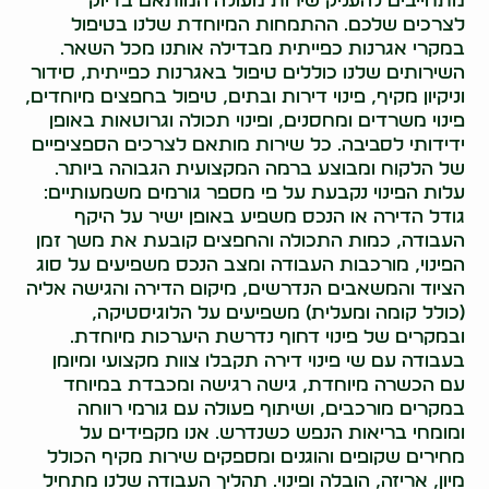
מתחייבים להעניק שירות מעולה המותאם בדיוק
לצרכים שלכם. ההתמחות המיוחדת שלנו בטיפול
במקרי אגרנות כפייתית מבדילה אותנו מכל השאר.
השירותים שלנו כוללים טיפול באגרנות כפייתית, סידור
וניקיון מקיף, פינוי דירות ובתים, טיפול בחפצים מיוחדים,
פינוי משרדים ומחסנים, ופינוי תכולה וגרוטאות באופן
ידידותי לסביבה. כל שירות מותאם לצרכים הספציפיים
של הלקוח ומבוצע ברמה המקצועית הגבוהה ביותר.
עלות הפינוי נקבעת על פי מספר גורמים משמעותיים:
גודל הדירה או הנכס משפיע באופן ישיר על היקף
העבודה, כמות התכולה והחפצים קובעת את משך זמן
הפינוי, מורכבות העבודה ומצב הנכס משפיעים על סוג
הציוד והמשאבים הנדרשים, מיקום הדירה והגישה אליה
(כולל קומה ומעלית) משפיעים על הלוגיסטיקה,
ובמקרים של פינוי דחוף נדרשת היערכות מיוחדת.
בעבודה עם שי פינוי דירה תקבלו צוות מקצועי ומיומן
עם הכשרה מיוחדת, גישה רגישה ומכבדת במיוחד
במקרים מורכבים, ושיתוף פעולה עם גורמי רווחה
ומומחי בריאות הנפש כשנדרש. אנו מקפידים על
מחירים שקופים והוגנים ומספקים שירות מקיף הכולל
מיון, אריזה, הובלה ופינוי. תהליך העבודה שלנו מתחיל