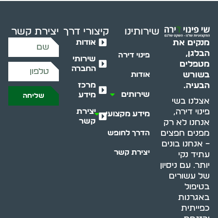
שירותינו
קיצורי דרך
יצירת קשר
אודות
מנקים את
הבלגן,
פינוי דירה
שירותי
מטפלים
החברה
בשורש
אודות
מרכז
הבעיה.
שירותים
מידע
שליחה
אצלנו בשי
יצירת
פינוי דירה,
מידע מקצועי
קשר
אנחנו לא רק
מפנים חפצים
הדרך לחופש
– אנחנו בונים
יצירת קשר
עתיד נקי
יותר. עם ניסיון
של עשורים
בטיפול
באגרנות
כפייתית