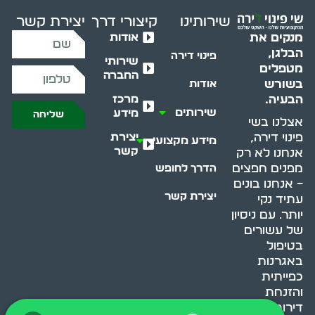
שירותינו
קיצורי דרך
יצירת קשר
אודות
מנקים את
הבלגן,
פינוי דירה
שירותי
מטפלים
החברה
בשורש
אודות
מרכז
הבעיה.
שירותים
מידע
שליחה
אצלנו בשי
יצירת
פינוי דירה,
מידע מקצועי
קשר
אנחנו לא רק
מפנים חפצים
הדרך לחופש
– אנחנו בונים
יצירת קשר
עתיד נקי
יותר. עם ניסיון
של עשורים
בטיפול
באגרנות
כפייתית
והזנחת
דירות, אנחנו