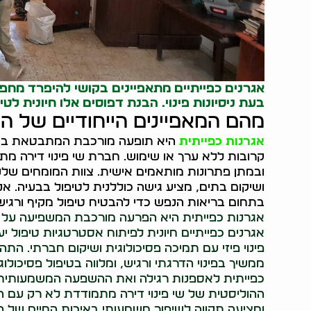
אגרנים כפייתיים מתאפיינים בקושי להיפרד מחפצ
בעת ניסיונות פינוי. הבנת דפוסים אלו חיונית לטיפ
מהם המאפיינים הייחודיים של הת
אגרנות כפייתית
היא תופעה מורכבת המתבטאת באיס
קרובות ללא ערך או שימוש. חברת שי פינוי דירה מ
ובמתן פתרונות מותאמים אישית. צוות המומחים שלנו מ
ושיקום בתים, מציע גישה כוללנית לטיפול בבעיה. א
בתחום בריאות הנפש כדי להבטיח טיפול מקיף ורגיש
אגרנות כפייתית היא הפרעה מורכבת המשפיעה על כ
אגרנים כפייתיים חיונית לפיתוח אסטרטגיות טיפול יע
פינוי פיזי עם תמיכה פסיכולוגית ושיקום חברתי. ה
ממשיך בפינוי הדרגתי ורגיש, ומלווה בטיפול פסיכולו
כפייתית לאספנות רגילה ואת ההשפעה המשמעותית 
ההוליסטית של שי פינוי דירה מתמודדת לא רק עם ה
ומציעה תקווה לשיפור משמעותי באיכות החיים של הא