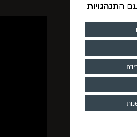
עם התנהגויות
ידה
נות