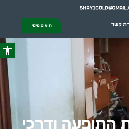
Shay1gold@gmail
רת קשר
תיאום פינוי
פתח סרג
ת התופעה ודרכי