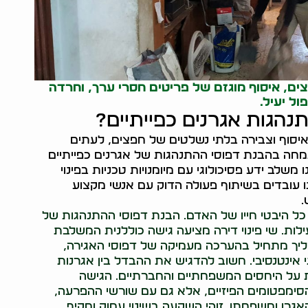
ים, איסוף מוגזם של פריטים חסרי ערך, וחרדה
ול יעיל.
נהגות אגרנים כפייתיים?
וף וצבירה בלתי נשלטים של חפצים, לעתים
תמחה בהבנת דפוסי ההתנהגות של אגרנים כפייתיים
שלב ידע פסיכולוגי עם מיומנויות טכניות בפינוי
נו עובדים בשיתוף פעולה הדוק עם אנשי מקצוע
.
ל היבטי חייו של האדם. הבנת דפוסי ההתנהגות של
ילות. שי פינוי דירה מציעה גישה כוללנית המשלבת
תהליך מתחיל בהערכה מעמיקה של דפוסי האגירה,
גי אינטנסיבי. חשוב להדגיש את ההבדל בין אגרנות
על היחסים המשפחתיים והחברתיים. הגישה
סימפטומים הפיזיים, אלא גם עם שורשי ההפרעה,
גרן ומשפחתו. זוהי השקעה בשינוי עמוק ומקיף,