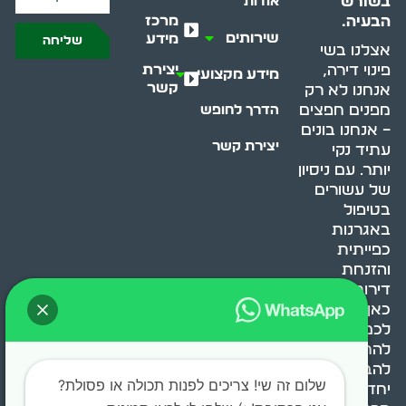
בשורש
אודות
מרכז
הבעיה.
שירותים
מידע
שליחה
אצלנו בשי
יצירת
פינוי דירה,
מידע מקצועי
קשר
אנחנו לא רק
מפנים חפצים
הדרך לחופש
– אנחנו בונים
יצירת קשר
עתיד נקי
יותר. עם ניסיון
של עשורים
בטיפול
באגרנות
כפייתית
והזנחת
דירות, אנחנו
כאן כדי לעזור
לכם
להתמודד,
להבין ולשנות.
שלום זה שי! צריכים לפנות תכולה או פסולת?
יחד, ניצור