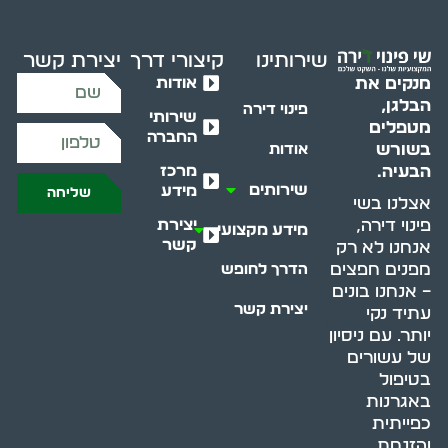
שירותינו
קיצורי דרך
יצירת קשר
אודות
מנקים את
הבלגן,
פינוי דירה
שירותי
מטפלים
החברה
בשורש
אודות
מרכז
הבעיה.
שירותים
מידע
שליחה
אצלנו בשי
יצירת
פינוי דירה,
מידע מקצועי
קשר
אנחנו לא רק
מפנים חפצים
הדרך לחופש
– אנחנו בונים
יצירת קשר
עתיד נקי
יותר. עם ניסיון
של עשורים
בטיפול
באגרנות
כפייתית
והזנחת