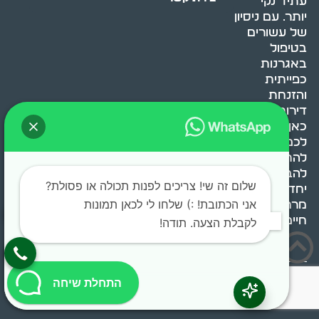
עתיד נקי
יותר. עם ניסיון
של עשורים
בטיפול
באגרנות
כפייתית
והזנחת
דירות, אנחנו
כאן כדי לעזור
לכם
להתמודד,
להבין ולשנות.
שלום זה שי! צריכים לפנות תכולה או פסולת?
יחד, ניצור
אני הכתובת! :) שלחו לי לכאן תמונות
מרחב
חיים בריא ומאוזן.
לקבלת הצעה. תודה!
בוסט מדיה © 2024 כל
התחלת שיחה
הזכויות שמורות.