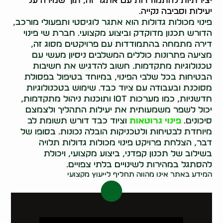
יצירתיות להתמודדות עם אתגר זה, תוך שמירה על
יעילות וסביבה נקייה.
פינוי מכולות גדולות הוא אתגר לוגיסטי ותפעולי מורכב,
הדורש תכנון מדוקדק וביצוע מקצועי. חברת שי פינוי
דירה מתמחה בהתמודדות עם פרויקטים מסוג זה,
מציעה פתרונות כוללים המשלבים ניסיון מעשי עם
טכנולוגיות מתקדמות. חשוב להדגיש את חשיבות
הבטיחות בכל שלבי הפינוי, במיוחד בטיפול בפסולת
מסוכנת ובעבודה עם ציוד כבד. שימוש בטכנולוגיות
חדשניות, כמו מערכות IoT ותוכנות ניהול מתקדמות,
יכול לשפר משמעותית את יעילות התהליך ולצמצם
סיכונים.
פינוי גרוטאות
וציוד כבד דורש תשומת לב
מיוחדת לבטיחות ולטכניקות הובלה נכונות. בסופו של
דבר, הצלחת פרויקט פינוי מכולות גדולות תלויה
בשילוב של תכנון קפדני, ביצוע מקצועי, ויכולת
להסתגל במהירות לשינויים בלתי צפויים.
המידע באתר אינו מהווה תחליף לייעוץ מקצועי