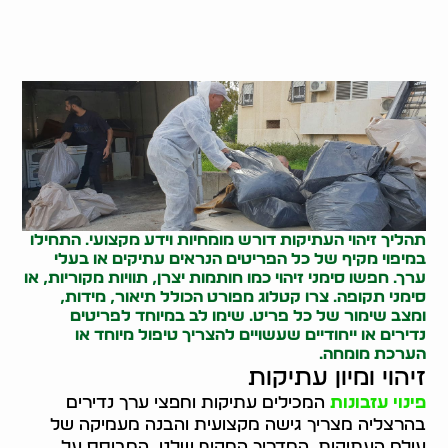
תהליך זיהוי העתיקות דורש מומחיות וידע מקצועי. התחילו
במיפוי מקיף של כל הפריטים הנראים עתיקים או בעלי
ערך. חפשו סימני זיהוי כמו חותמות יצרן, תוויות מקוריות, או
סימני תקופה. צרו קטלוג מפורט הכולל תיאור, מידות,
ומצב שימור של כל פריט. שימו לב במיוחד לפריטים
נדירים או ייחודיים שעשויים להצריך טיפול מיוחד או
הערכת מומחה.
זיהוי ומיון עתיקות
פינוי עזבונות
המכילים עתיקות וחפצי ערך נדירים
בהרצליה מצריך גישה מקצועית והבנה מעמיקה של
עולם העתיקות. המדריך המקיף שלנו, המבוסס על