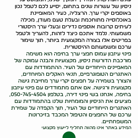
ניסיון של עשרות שנים בתחום, יסייע לכם לטפל נכון
באוספים יקרי ערך. הרצליה, כעיר המאופיינת
באוכלוסייה מתוחכמת ובעלת טעם מעודן, מכילה
לעיתים קרובות אוספים נדירים ובעלי ערך היסטורי
משמעותי. נלמד אתכם כיצד לזהות, להעריך ולטפל
בפריטים אלו בצורה המקצועית ביותר, תוך שימור
ערכם ומשמעותם ההיסטורית.
פינוי עיזבון עמוס חפצי ערך בחיפה הוא משימה
מורכבת הדורשת ניסיון, מקצועיות והבנה עמוקה של
המאפיינים הייחודיים של העיר. ההתמודדות עם
האתגרים הטופוגרפיים, תנאי האקלים המיוחדים,
והצורך בשמירה על חפצים יקרי ערך מחייבת גישה
מקצועית ורגישה. אם אתם מתמודדים עם פינוי עיזבון
בחיפה, אנחנו בשי פינוי דירה, בטלפון 050-745-4504,
מציעים את הניסיון והמומחיות שלנו בהתמודדות עם
האתגרים הייחודיים של העיר, תוך הקפדה על שמירת
ערכם של החפצים והטיפול המכבד בזיכרונות
המשפחתיים.
המידע באתר אינו מהווה תחליף לייעוץ מקצועי