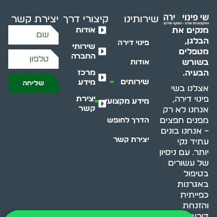
שירותינו
קיצורי דרך
יצירת קשר
אודות
מנקים את
הבלגן,
פינוי דירה
שירותי
מטפלים
החברה
בשורש
אודות
מרכז
הבעיה.
שירותים
מידע
שליחה
אצלנו בשי
יצירת
פינוי דירה,
מידע מקצועי
קשר
אנחנו לא רק
מפנים חפצים
הדרך לחופש
– אנחנו בונים
יצירת קשר
עתיד נקי
יותר. עם ניסיון
של עשורים
בטיפול
באגרנות
כפייתית
והזנחת
דירות, אנחנו