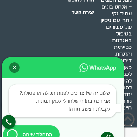
מפנים חפצים
הדרך לחופש
– אנחנו בונים
יצירת קשר
עתיד נקי
יותר. עם ניסיון
של עשורים
בטיפול
באגרנות
כפייתית
והזנחת
דירות, אנחנו
כאן כדי לעזור
לכם
להתמודד,
להבין ולשנות.
שלום זה שי! צריכים לפנות תכולה או פסולת?
יחד, ניצור
אני הכתובת! :) שלחו לי לכאן תמונות
מרחב
חיים בריא ומאוזן.
לקבלת הצעה. תודה!
בוסט מדיה © 2024 כל
התחלת שיחה
הזכויות שמורות.