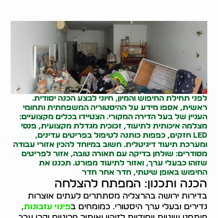
לפני תחילת החיפוש והמיון, חיוני לבצע הכנה יסודית.
ראשית, אספו מידע על ההיסטוריה המשפחתית ותחומי
העניין של בעל הדירה המקורי. הצטיידו בכלים מקצועיים:
מצלמה איכותית לתיעוד, זכוכית מגדלת מקצועית, פנסי
LED חזקים, כפפות כותנה לטיפול בפריטים עדינים,
ומערכת תיעוד דיגיטלית. חשוב במיוחד להכין אזורי עבודה
מסודרים: שולחן בדיקה עם תאורה טובה, אזור לפריטים
שזוהו כבעלי ערך, ואזור לתיעוד מפורט. תכננו את
החיפוש באופן שיטתי, חדר אחר חדר
הכנה ותכנון: המפתח להצלחה
בדירות ירושה בהרצליה מסתתרים לעתים אוצרות
נדירים ובעלי ערך היסטורי. כמומחים ב
פינוי עזבונות
,
פיתחנו שיטות ייחודיות לזיהוי ואיתור פריטים יקרי ערך