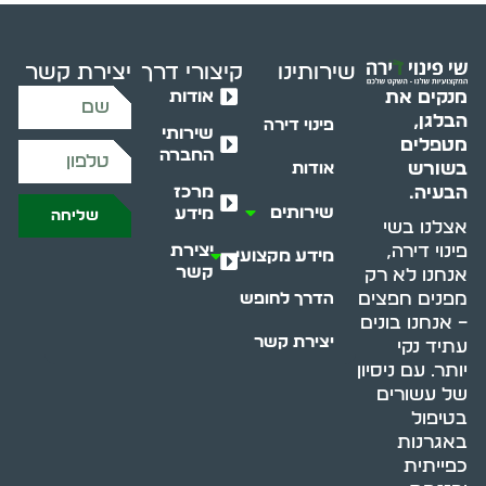
שירותינו
קיצורי דרך
יצירת קשר
אודות
מנקים את
הבלגן,
פינוי דירה
שירותי
מטפלים
החברה
בשורש
אודות
מרכז
הבעיה.
שירותים
מידע
שליחה
אצלנו בשי
יצירת
פינוי דירה,
מידע מקצועי
קשר
אנחנו לא רק
מפנים חפצים
הדרך לחופש
– אנחנו בונים
יצירת קשר
עתיד נקי
יותר. עם ניסיון
של עשורים
בטיפול
באגרנות
כפייתית