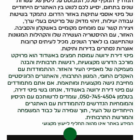
המדריך המקיף שלנו, המבוסס על ניסיון של עשרות
שנים בתחום, יסייע לכם לנווט בין האתגרים הייחודיים
של פינוי אוספי עתיקות באזור הדרום. נתמקד בשיטות
עבודה יעילות, זיהוי מדויק של פריטים בעלי ערך,
ויצירת קשר עם מומחים מקומיים באשקלון והסביבה.
האזור, עם ההיסטוריה העשירה שלו והקהילות המגוונות
שהתיישבו בו לאורך השנים, מכיל לעיתים קרובות
אוצרות נסתרים בדירות ותיקות.
פינוי דירת ירושה עמוסת חפצים באשדוד הוא פרויקט
מורכב הדורש מקצועיות, רגישות תרבותית והבנה
מעמיקה של מאפייני העיר והאזור. ההתמודדות עם
האקלים החופי, המגוון התרבותי, והאתגרים הלוגיסטיים
מחייבת גישה מקצועית ומותאמת. אם אתם מתמודדים
עם פינוי דירת ירושה באשדוד, אנחנו בשי פינוי דירה,
בטלפון 050-745-4504, עומדים לרשותכם עם הניסיון
והמומחיות הנדרשים להתמודדות עם האתגרים
הייחודיים של העיר, תוך שמירה על כבוד המשפחה
והמורשת התרבותית.
המידע באתר אינו מהווה תחליף לייעוץ מקצועי