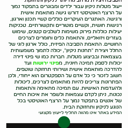
הסביבה ויצירת מרחב נוח יותר לניקיון ותחזוקה.
ייעול מטלות ניקיון עבור ילדים ומבוגרים בתפקוד נמוך
על הרצף האוטיסטי דורש גישה מותאמת אישית
ורגישה. האתגרים העיקריים כוללים קשיי תכנון וארגון,
רגישות חושית, וקשיים מוטוריים ותקשורתיים. טכניקות
יעילות כוללות פירוק משימות לשלבים קטנים, שימוש
בעזרים ויזואליים, והתאמת כלים וחומרים לצרכים
החושיים. התאמת הסביבה הפיזית, כולל ארגון לוגי של
החלל ויצירת "תחנות ניקיון", יכולה לתמוך משמעותית
בעצמאות ובביצוע מטלות. חברות כמו שי פינוי דירה
יכולות לספק תמיכה חיונית, מ
פינוי ירושות
ועד
להדרכה מותאמת אישית ושירותי תחזוקה שוטפים.
חשוב לזכור כי כל אדם על הספקטרום הוא ייחודי, ולכן
הפתרונות צריכים להיות מותאמים לצרכים, ליכולות
ולהעדפות האישיות. עם תמיכה מתאימה והתאמות
נכונות, ניתן לקדם עצמאות ולשפר את איכות החיים
של אנשים בתפקוד נמוך על הרצף האוטיסטי בכל
הנוגע לניקיון ותחזוקת הבית.
המידע באתר אינו מהווה תחליף לייעוץ מקצועי