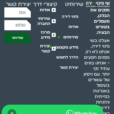
שירותינו
קיצורי דרך
יצירת קשר
אודות
מנקים את
הבלגן,
פינוי דירה
שירותי
מטפלים
החברה
בשורש
אודות
מרכז
הבעיה.
שירותים
מידע
שליחה
אצלנו בשי
יצירת
פינוי דירה,
מידע מקצועי
קשר
אנחנו לא רק
מפנים חפצים
הדרך לחופש
– אנחנו בונים
יצירת קשר
עתיד נקי
יותר. עם ניסיון
של עשורים
בטיפול
באגרנות
כפייתית
והזנחת
דירות, אנחנו
כאן כדי לעזור