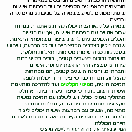
ותחושת הרעננות. הטיפים המוצעים במאמר זה
מותאמים למאפיינים הספציפיים של הפרעות אישיות
שונות ומכוונים לסייע בשמירה על סביבת מגורים נקייה
ובריאה.
שמירה על ניקיון הבית יכולה להיות מאתגרת במיוחד
עבור אנשים עם הפרעות אישיות, אך עם הגישה
והכלים הנכונים, ניתן להשיג שיפור משמעותי. התאמת
שגרת ניקיון לצרכים הספציפיים של כל הפרעה, שימוש
בטכניקות כמו רשימות משימות ויזואליות וחלוקת
משימות גדולות לצעדים קטנים, יכולים לסייע רבות.
עידוד מוטיבציה דרך הדגשת יתרונות אישיים
וחברתיים, וחגיגת הישגים קטנים, הם מפתחות
להצלחה. חברות כמו שי פינוי דירה יכולות לספק
תמיכה חיונית, מ
פינוי מקלטים
ועד להדרכה מותאמת
אישית. חשוב לזכור כי שיפור ניקיון הבית הוא חלק
מתהליך טיפולי כולל, ויש לשלבו עם תמיכה נפשית
מקצועית מתמשכת. עם הבנה, סבלנות ותמיכה
מתאימה, אנשים עם הפרעות אישיות יכולים ליצור
ולשמר סביבת מגורים נקייה ובריאה, התורמת לאיכות
חייהם הכוללת.
המידע באתר אינו מהווה תחליף לייעוץ מקצועי