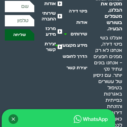
אודות
מנקים את
הבלגן,
פינוי דירה
שירותי
מטפלים
החברה
בשורש
אודות
מרכז
הבעיה.
שירותים
מידע
שליחה
אצלנו בשי
יצירת
פינוי דירה,
מידע מקצועי
קשר
אנחנו לא רק
מפנים חפצים
הדרך לחופש
– אנחנו בונים
יצירת קשר
עתיד נקי
יותר. עם ניסיון
של עשורים
בטיפול
באגרנות
כפייתית
והזנחת
דירות, אנחנו
כאן כדי לעזור
לכם