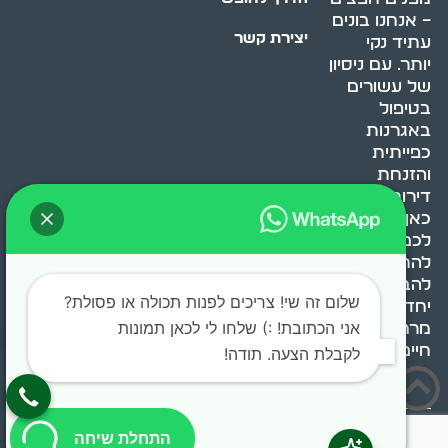
– אנחנו בונים
יצירת קשר
עתיד נקי
יותר. עם ניסיון
של עשורים
בטיפול
באגרנות
כפייתית
והזנחת
דירות, אנחנו
כאן כדי לעזור
לכם
להתמודד,
להבין ולשנות.
שלום זה שי! צריכים לפנות תכולה או פסולת?
יחד, ניצור
אני הכתובת! :) שלחו לי לכאן תמונות
מרחב
חיים בריא ומאוזן.
לקבלת הצעה. תודה!
בוסט מדיה © 2024 כל
התחלת שיחה
הזכויות שמורות.