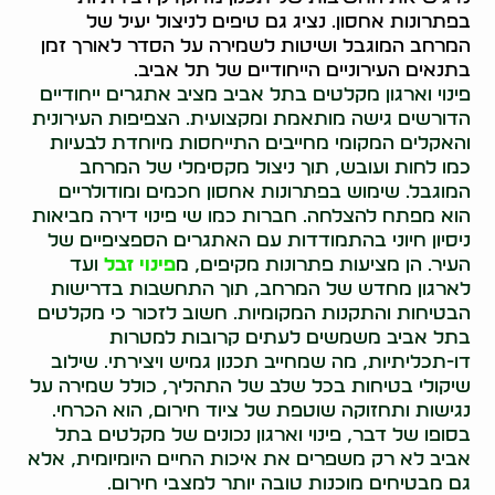
בפתרונות אחסון. נציג גם טיפים לניצול יעיל של
המרחב המוגבל ושיטות לשמירה על הסדר לאורך זמן
בתנאים העירוניים הייחודיים של תל אביב.
פינוי וארגון מקלטים בתל אביב מציב אתגרים ייחודיים
הדורשים גישה מותאמת ומקצועית. הצפיפות העירונית
והאקלים המקומי מחייבים התייחסות מיוחדת לבעיות
כמו לחות ועובש, תוך ניצול מקסימלי של המרחב
המוגבל. שימוש בפתרונות אחסון חכמים ומודולריים
הוא מפתח להצלחה. חברות כמו שי פינוי דירה מביאות
ניסיון חיוני בהתמודדות עם האתגרים הספציפיים של
העיר. הן מציעות פתרונות מקיפים, מ
פינוי זבל
ועד
לארגון מחדש של המרחב, תוך התחשבות בדרישות
הבטיחות והתקנות המקומיות. חשוב לזכור כי מקלטים
בתל אביב משמשים לעתים קרובות למטרות
דו-תכליתיות, מה שמחייב תכנון גמיש ויצירתי. שילוב
שיקולי בטיחות בכל שלב של התהליך, כולל שמירה על
נגישות ותחזוקה שוטפת של ציוד חירום, הוא הכרחי.
בסופו של דבר, פינוי וארגון נכונים של מקלטים בתל
אביב לא רק משפרים את איכות החיים היומיומית, אלא
גם מבטיחים מוכנות טובה יותר למצבי חירום.