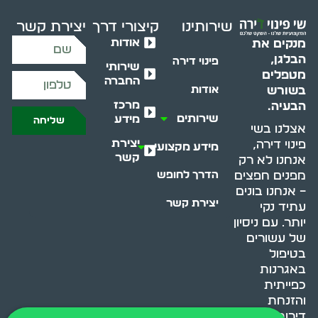
שירותינו
קיצורי דרך
יצירת קשר
אודות
מנקים את
הבלגן,
פינוי דירה
שירותי
מטפלים
החברה
בשורש
אודות
מרכז
הבעיה.
שירותים
מידע
שליחה
אצלנו בשי
יצירת
פינוי דירה,
מידע מקצועי
קשר
אנחנו לא רק
מפנים חפצים
הדרך לחופש
– אנחנו בונים
יצירת קשר
עתיד נקי
יותר. עם ניסיון
של עשורים
בטיפול
באגרנות
כפייתית
והזנחת
דירות, אנחנו