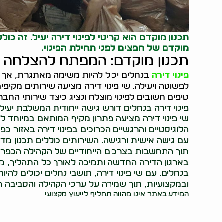
תכנון מוקדם הוא קריטי לפינוי דירה יעיל. זה כול
מוקדם של חפצים לפני תחילת הפינוי.
תכנון מוקדם: המפתח להצלחה
פינוי דירה
בנחלים יכול להיות משימה מאתגרת, אך עם
לפשוטה ויעילה. שי פינוי דירה מציעה שירותים מקיפי
טיפים חשובים לפינוי מוצלח ונציג כיצד שירותי החב
פינוי דירה בנחלים דורש גישה ייחודית המשלבת יעי
שי פינוי דירה מציעה פתרון מקיף המותאם במיוחד 
הלוגיסטיים והרגשיים הכרוכים בפינוי דירה באזור 
עם גישה אישית ורגישה. השירותים כוללים תכנון מדוק
תוך התחשבות בצרכים הייחודיים של הקהילה הכפרית.
בארגון הדירה החדשה ותמיכה לאורך כל התהליך, מב
בנחלים. עם שי פינוי דירה, תושבי נחלים יכולים להי
ובמקצועיות, תוך שמירה על ערכי הקהילה והסביבה ה
המידע באתר אינו מהווה תחליף לייעוץ מקצועי