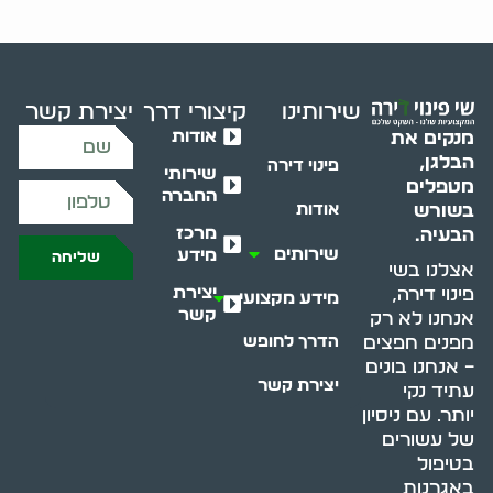
שירותינו
קיצורי דרך
יצירת קשר
אודות
מנקים את
הבלגן,
פינוי דירה
שירותי
מטפלים
החברה
בשורש
אודות
מרכז
הבעיה.
שירותים
מידע
שליחה
אצלנו בשי
יצירת
פינוי דירה,
מידע מקצועי
קשר
אנחנו לא רק
מפנים חפצים
הדרך לחופש
– אנחנו בונים
יצירת קשר
עתיד נקי
יותר. עם ניסיון
של עשורים
בטיפול
באגרנות