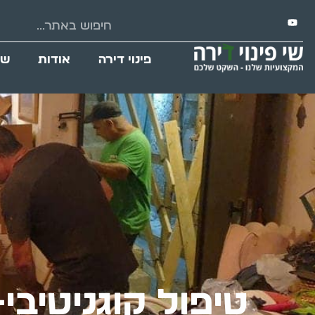
פינוי דירה
אודות
שי
טיפול קוגניטיבי-התנהגותי (T