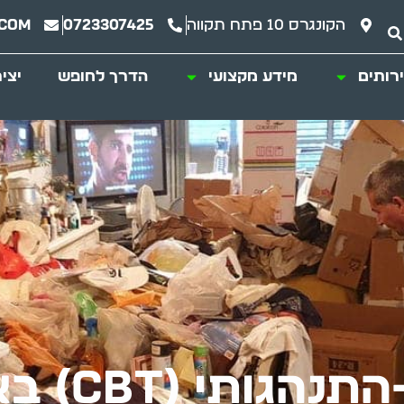
הקונגרס 10 פתח תקווה
0723307425
.com
רותים
מידע מקצועי
הדרך לחופש
יצי
CB) באגרנות כפייתית