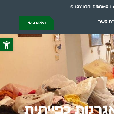
Shay1gold@gmail
רת קשר
תיאום פינוי
פתח סרג