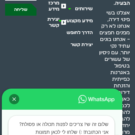
מרכז
הבעיה.
שירותים
מידע
שליחה
אצלנו בשי
יצירת
פינוי דירה,
מידע מקצועי
קשר
אנחנו לא רק
מפנים חפצים
הדרך לחופש
– אנחנו בונים
יצירת קשר
עתיד נקי
יותר. עם ניסיון
של עשורים
בטיפול
באגרנות
כפייתית
והזנחת
דירות, אנחנו
כאן כדי לעזור
לכם
להתמודד,
להבין ולשנות.
שלום זה שי! צריכים לפנות תכולה או פסולת?
יחד, ניצור
אני הכתובת! :) שלחו לי לכאן תמונות
מרחב