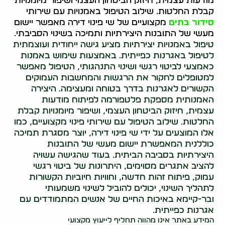
מודעות עצמית, חיזוק הביטחון העצמי ושיפור מיומנויות
קבלת החלטות. שילוב הטיפול באמנויות עם שירותי
סידור בתים
מקצועיים של שי פינוי דירה מאפשר יישום
מעשי של התובנות היצירתיות ותמיכה בשינוי הסביבתי.
טיפול באמנויות יצירתיות מציע גישה ייחודית ועוצמתית
לטיפול באגרנות כפייתית. באמצעות שימוש באמנות
כאמצעי לביטוי רגשי ושינוי התנהגותי, הטיפול מאפשר
למטופלים לחקור את הרגשות והמחשבות העמוקים
הקשורים לאגרנות בדרך בטוחה ומעצימה. היצירה
האמנותית מספקת פלטפורמה לפיתוח מודעות
עצמית, חיזוק הביטחון העצמי, ושיפור מיומנויות קבלת
החלטות. שילוב הטיפול עם שירותי פינוי מקצועיים, כמו
אלו המוצעים על ידי שי פינוי דירה, יוצר מסגרת תמיכה
כוללנית המאפשרת יישום מעשי של התובנות
היצירתיות בסביבה הביתית. בעוד שהגישה עשויה
להציב אתגרים מסוימים, היתרונות של ביטוי רגשי
עמוק, פיתוח זהות חדשה, וחוויות חיוביות הקשורות
לתהליך השינוי, יכולים להוביל לשינוי משמעותי
ובר-קיימא באיכות החיים של אנשים המתמודדים עם
אגרנות כפייתית.
המידע באתר אינו מהווה תחליף לייעוץ מקצועי