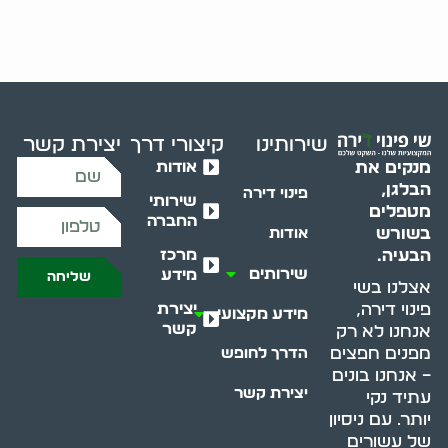
שירותינו
קיצורי דרך
יצירת קשר
אודות
מנקים את
הבלגן,
פינוי דירה
שירותי
מטפלים
החברה
בשורש
אודות
מרכז
הבעיה.
שירותים
מידע
שליחה
אצלנו בשי
יצירת
פינוי דירה,
מידע מקצועי
קשר
אנחנו לא רק
מפנים חפצים
הדרך לחופש
– אנחנו בונים
יצירת קשר
עתיד נקי
יותר. עם ניסיון
של עשורים