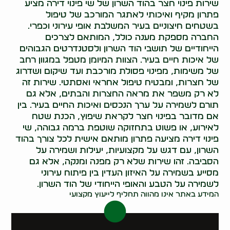
שירות פינוי חצר בהוד השרון של שי פינוי דירה מציע
פתרון מקיף ואיכותי לאתגר המורכב של טיפול
בשטחים חיצוניים בעיר המשלבת אופי עירוני וכפרי.
החברה מספקת מענה כולל, המותאם לצרכים
הייחודיים של תושבי הוד השרון ולסטנדרטים הגבוהים
של איכות חיים בעיר. הצוות המיומן מטפל במגוון רחב
של משימות, מפינוי פסולת מורכבת ועד שיקום ושדרוג
של חצרות, ומבטיח טיפול אחראי ואסתטי. שירות זה
לא רק משפר את מראה החצרות והבתים, אלא גם
תורם לשמירה על ערך הנכסים ואיכות החיים בעיר. בין
אם מדובר בפינוי חצר לקראת שיפוץ, הכנת שטח
לאירוע, או פשוט בתחזוקה שוטפת ברמה גבוהה, שי
פינוי דירה מציעה פתרון מותאם אישית לכל צורך בהוד
השרון, עם דגש על מקצועיות, יעילות ושמירה על
הסביבה. זהו שירות שלא רק מפנה ומנקה, אלא גם
מסייע בשמירה על האיזון העדין בין פיתוח עירוני
לשמירה על הטבע והאופי הייחודי של הוד השרון.
המידע באתר אינו מהווה תחליף לייעוץ מקצועי