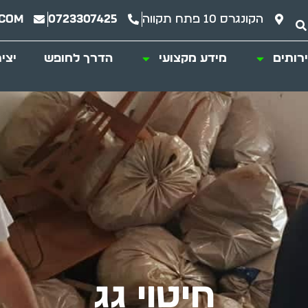
הקונגרס 10 פתח תקווה
0723307425
.com
רותים
מידע מקצועי
הדרך לחופש
יצי
חיטוי גג