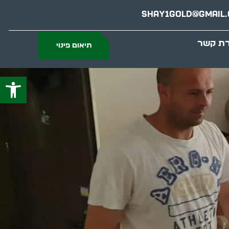
Shay1gold@gmail
רת קשר
תיאום פינוי
פתח סרג