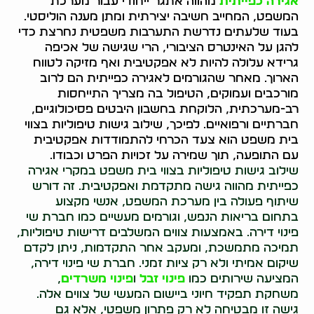
אגירה כפייתית
מהווה אתגר ייחודי עבור מערכת
המשפט, המחייב חשיבה יצירתית ומתן מענה הוליסטי.
בעוד שלעתים נדרשת התערבות משפטית נחרצת כדי
להגן על האינטרס הציבורי, הרי שגישה של אכיפה
גרידא עלולה להיות לא אפקטיבית ואף מזיקה לטווח
הארוך. מאחר שהגורמים לאגירה כפייתית הם לרוב
מורכבים ועמוקים, הטיפול בה מצריך התייחסות
רב-מערכתית, הלוקחת בחשבון היבטים פסיכולוגיים,
חברתיים ורפואיים. לפיכך, שילוב גישות טיפוליות בצווי
בית משפט הוא צעד הכרחי להתמודדות אפקטיבית
עם התופעה, תוך שמירה על זכויות הפרט וכבודו.
שילוב גישות טיפוליות בצווי בית משפט במקרי אגירה
כפייתית מהווה גישה מתקדמת ואפקטיבית. זה דורש
שיתוף פעולה בין מערכת המשפט, אנשי מקצוע
בתחום בריאות הנפש, וגורמים מעשיים כמו חברת שי
פינוי דירה. באמצעות צווים המשלבים דרישות טיפוליות,
תמיכה מתמשכת, ומעקב אחר התקדמות, ניתן לקדם
שיקום אמיתי ולא רק ציות זמני. חברת שי פינוי דירה,
המציעה שירותים כמו
פינוי זבל
ו
פינוי משרדים
,
משחקת תפקיד חיוני ביישום המעשי של צווים אלה.
גישה זו מבטיחה לא רק פתרון משפטי, אלא גם