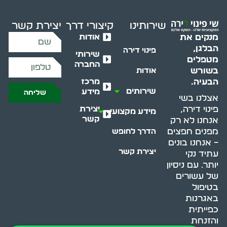
שירותינו
קיצורי דרך
יצירת קשר
אודות
מנקים את
הבלגן,
פינוי דירה
שירותי
מטפלים
החברה
בשורש
אודות
מרכז
הבעיה.
שירותים
מידע
שליחה
אצלנו בשי
יצירת
פינוי דירה,
מידע מקצועי
קשר
אנחנו לא רק
מפנים חפצים
הדרך לחופש
– אנחנו בונים
יצירת קשר
עתיד נקי
יותר. עם ניסיון
של עשורים
בטיפול
באגרנות
כפייתית
והזנחת