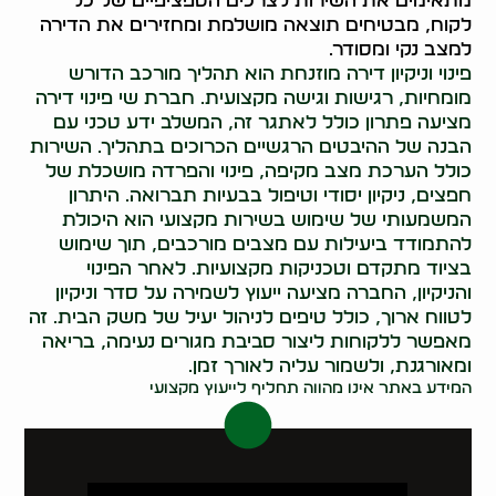
מתאימים את השירות לצרכים הספציפיים של כל
לקוח, מבטיחים תוצאה מושלמת ומחזירים את הדירה
למצב נקי ומסודר.
פינוי וניקיון דירה מוזנחת הוא תהליך מורכב הדורש
מומחיות, רגישות וגישה מקצועית. חברת שי פינוי דירה
מציעה פתרון כולל לאתגר זה, המשלב ידע טכני עם
הבנה של ההיבטים הרגשיים הכרוכים בתהליך. השירות
כולל הערכת מצב מקיפה, פינוי והפרדה מושכלת של
חפצים, ניקיון יסודי וטיפול בבעיות תברואה. היתרון
המשמעותי של שימוש בשירות מקצועי הוא היכולת
להתמודד ביעילות עם מצבים מורכבים, תוך שימוש
בציוד מתקדם וטכניקות מקצועיות. לאחר הפינוי
והניקיון, החברה מציעה ייעוץ לשמירה על סדר וניקיון
לטווח ארוך, כולל טיפים לניהול יעיל של משק הבית. זה
מאפשר ללקוחות ליצור סביבת מגורים נעימה, בריאה
ומאורגנת, ולשמור עליה לאורך זמן.
המידע באתר אינו מהווה תחליף לייעוץ מקצועי