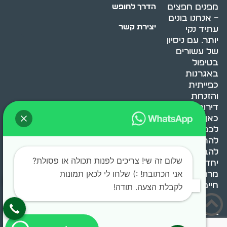
מפנים חפצים
הדרך לחופש
– אנחנו בונים
יצירת קשר
עתיד נקי
יותר. עם ניסיון
של עשורים
בטיפול
באגרנות
כפייתית
והזנחת
דירות, אנחנו
כאן כדי לעזור
לכם
להתמודד,
להבין ולשנות.
שלום זה שי! צריכים לפנות תכולה או פסולת?
יחד, ניצור
אני הכתובת! :) שלחו לי לכאן תמונות
מרחב
חיים בריא ומאוזן.
לקבלת הצעה. תודה!
בוסט מדיה © 2024 כל