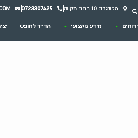
הקונגרס 10 פתח תקווה
0723307425
.com
רותים
מידע מקצועי
הדרך לחופש
יצי
מציעה גישה מודרנ