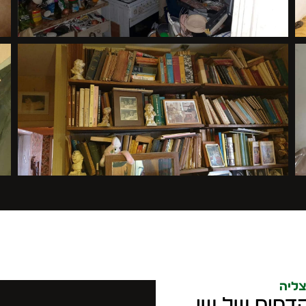
צליה
קדמים של שי