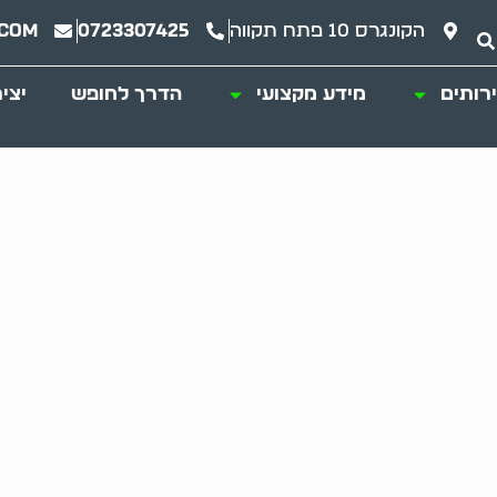
הקונגרס 10 פתח תקווה
0723307425
.com
רותים
מידע מקצועי
הדרך לחופש
יצי
ים מלווה את הדרך 