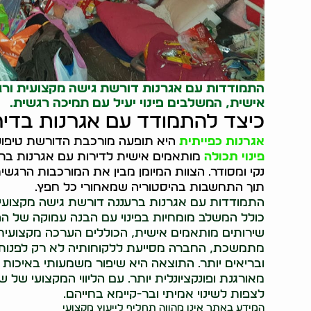
התמודדות עם אגרנות דורשת גישה מקצועית ורגי
אישית, המשלבים פינוי יעיל עם תמיכה רגשית.
כיצד להתמודד עם אגרנות בדיר
אגרנות כפייתית
היא תופעה מורכבת הדורשת טיפול מ
פינוי תכולה
מותאמים אישית לדירות עם אגרנות ברע
נקי ומסודר. הצוות המיומן מבין את המורכבות הרג
תוך התחשבות בהיסטוריה שמאחורי כל חפץ.
התמודדות עם אגרנות ברעננה דורשת גישה מקצועית,
כולל המשלב מומחיות בפינוי עם הבנה עמוקה של ה
שירותים מותאמים אישית, הכוללים הערכה מקצועית, פי
מתמשכת, החברה מסייעת ללקוחותיה לא רק לפנות 
ובריאים יותר. התוצאה היא שיפור משמעותי באיכות 
מאורגנת ופונקציונלית יותר. עם הליווי המקצועי של ש
לצפות לשינוי אמיתי ובר-קיימא בחייהם.
המידע באתר אינו מהווה תחליף לייעוץ מקצועי