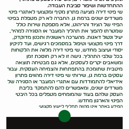
ההתחדשות ושיפור סביבת העבודה.
שי פינוי דירה מציעה פתרון מקיף ומקצועי לאתגרי פינוי
משרדים ישנים ברמת גן. החברה לא רק מטפלת בפינוי
הפיזי של הציוד והריהוט, אלא מספקת שירות כולל
שמטרתו להפוך את תהליך המעבר או הסגירה למהיר,
יעיל ונטול דאגות. מהערכה ראשונית ותכנון מדוקדק,
דרך פינוי מקצועי וטיפול במסמכים רגישים, ועד לניקיון
יסודי ועיצוב מחדש, שי פינוי דירה מלווה את הלקוחות
בכל שלבי התהליך. גישה זו לא רק חוסכת זמן
ומשאבים יקרים לעסקים, אלא גם מבטיחה תוצאה
מיטבית שתומכת בהתפתחות והצמיחה העסקית. עבור
עסקים ברמת גן, שירותי שי פינוי דירה מהווים פתרון
אידיאלי להתמודדות עם אתגרי המעבר או הסגירה של
משרדים ישנים, ומאפשרים להם להתמקד בליבת
העסק שלהם בעוד שהמומחים מטפלים בכל היבטי
הפינוי והארגון מחדש.
המידע באתר אינו מהווה תחליף לייעוץ מקצועי