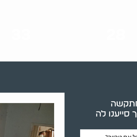
33
28
סוגי שירותים
שנות ניסיון
מתקשה
סייענו לה