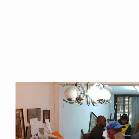
 כך סייענו לה להת