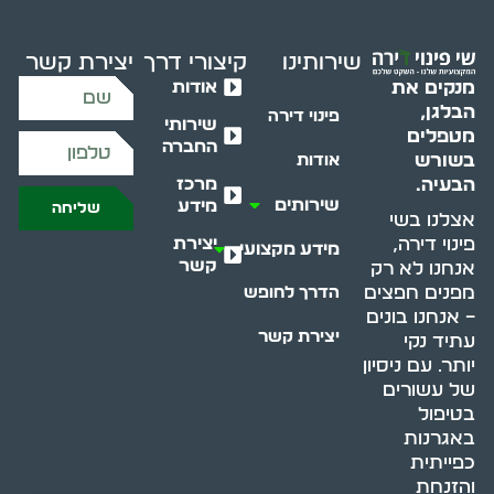
שירותינו
קיצורי דרך
יצירת קשר
אודות
מנקים את
הבלגן,
פינוי דירה
שירותי
מטפלים
החברה
בשורש
אודות
מרכז
הבעיה.
שירותים
מידע
שליחה
אצלנו בשי
יצירת
פינוי דירה,
מידע מקצועי
קשר
אנחנו לא רק
מפנים חפצים
הדרך לחופש
– אנחנו בונים
יצירת קשר
עתיד נקי
יותר. עם ניסיון
של עשורים
בטיפול
באגרנות
כפייתית
והזנחת