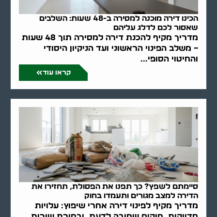
הכינו דירה מוכנה למסירה ב-48 שעות: השלבים
שאסור לכם לדלג עליהם
מדריך מקיף להכנת דירה למסירה תוך 48 שעות
– משלב הפינוי הראשוני ועד הניקיון היסודי
והחיטוי הסופי...
קראו עוד
סיימתם לשפץ? כך תפנו את הפסולת, תחזירו את
הדירה למצב מגורים ותעמדו בחוק
מדריך מקיף לפינוי דירה אחרי שיפוץ: עלויות
מדויקות, חוקים שחובה לדעת, ובחירת שירות