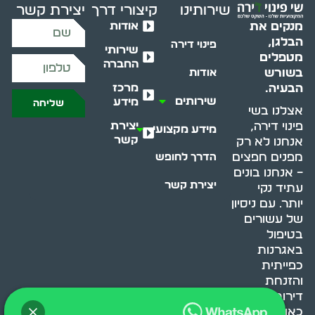
שירותינו
קיצורי דרך
יצירת קשר
אודות
מנקים את
הבלגן,
פינוי דירה
שירותי
מטפלים
החברה
בשורש
אודות
מרכז
הבעיה.
שירותים
מידע
שליחה
אצלנו בשי
יצירת
פינוי דירה,
מידע מקצועי
קשר
אנחנו לא רק
מפנים חפצים
הדרך לחופש
– אנחנו בונים
יצירת קשר
עתיד נקי
יותר. עם ניסיון
של עשורים
בטיפול
באגרנות
כפייתית
והזנחת
דירות, אנחנו
כאן כדי לעזור