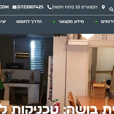
הקונגרס 10 פתח תקווה
0723307425
.com
רותים
מידע מקצועי
הדרך לחופש
יצי
ת בושה: טכניקות ל