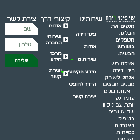
שירותינו
קיצורי דרך
יצירת קשר
אודות
מנקים את
הבלגן,
פינוי דירה
שירותי
מטפלים
החברה
בשורש
אודות
מרכז
הבעיה.
שירותים
מידע
שליחה
אצלנו בשי
יצירת
פינוי דירה,
מידע מקצועי
קשר
אנחנו לא רק
מפנים חפצים
הדרך לחופש
– אנחנו בונים
יצירת קשר
עתיד נקי
יותר. עם ניסיון
של עשורים
בטיפול
באגרנות
כפייתית
והזנחת