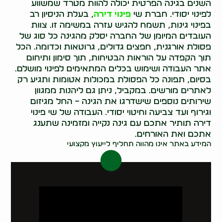
השנים בגינה הפרטית יכולה להוות מטרד שמשווע
לפינוי יסודי. חברת שי
פינוי דירה
, בעלת הניסיון רב
בפינוי גינות, תשמח להגיש עזרה במשימה זו. צוות
העובדים המיומן של החברה יסלק מהגינה כל סוג של
פסולת אורגנית, חפצים גדולים, גרוטאות וכדומה. הכל
תוך הקפדה על הוראות הבטיחות, תוך סימון ותיחום
אתר העבודה ושימוש בכלים המתאימים לפינוי מושלם.
בסיום, תפונה כל הפסולת במכולות אטומות ותגיע רק
לאתרים מורשים. במקביל, ניתן גם ליהנות ממגוון
שירותים נוספים שישדרגו את הגינה – החל מגיזום
וגירוף ועד צביעה וחיטוי יסודי. העבודה של שי פינוי
דירה תותיר אתכם עם גינה נקייה ומזמינה שתענג
אתכם ואת האורחים.
המידע באתר אינו מהווה תחליף לייעוץ מקצועי