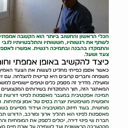
הכלי הראשון והחשוב ביותר הוא הקשבה אמפתית
לשתף את רגשותיו, חששותיו והתלבטויותיו לגבי 
והתמקדו בהבנה ובתמיכה רגשית. אפשרו לאספן 
צעד ושעל.
כיצד להקשיב באופן אמפתי וחופ
כאשר אספן כפייתי מחליט לעשות את הצעד האמיץ ו
משפחה וחברים קרובים היא קריטית להצלחה. עם זא
ומועילה. מדריך זה מספק כלים וטיפים יישומיים למ
המאתגר הזה, תוך התמקדות בשירותים המקצועיים של
תמיכה אפקטיבית במעבר מאספנות לפינוי דורשת ג
וחופשית משיפוטיות יוצרת בסיס של אמון ופתיחות
מוחשית, בעוד חיזוק המוטיבציה ועידוד מסייעים בש
מאספנות לפינוי הוא תהליך ארוך ומורכב, הדורש ת
חברת שי פינוי דירה, יכולים לספק את המומחיות ו
מההערכה הראשונית ועד לשמירה על אורח חיים מאוזן