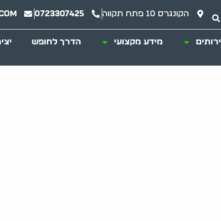
הקונגרס 10 פתח תקווה
0723307425
.com
רותים
מידע מקצועי
הדרך לחופש
יצי
 לפינוי: כלים למ