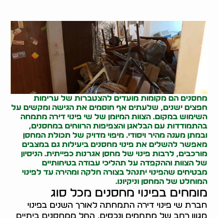
מחסנים הם מקומות מועדים להצטברות של ערימות
חפצים ישנים, שלעתים אף חוסמים את הגישה ומקשים על
השימוש במקום. הצוות המיומן של שי פינוי דירה מתמחה
בהתמודדות עם הבלאגן והצפיפות הרווחים במחסנים,
ובמתן מענה מהיר ויסודי. מיפוי מדויק של תכולת המחסן
מאפשר להשלים את
פינוי מחסנים
ביעילות גם במצבים
מורכבים, לרבות פינוי של מחסן
אגרנות כפייתית
. הניסיון
של הצוות וההקפדה על תהליכי עבודה בטיחותיים
מבטיחים שהפינוי יתנהל בצורה חלקה ומהירה עד לפינוי
המוחלט של המחסן וניקיונו.
מומחים בפינוי מחסנים מכל סוג
חברת שי פינוי דירה התמחתה לאורך השנים בפינוי
מגוון רחב של מתחמים ונכסים, החל ממחסנים ביתיים