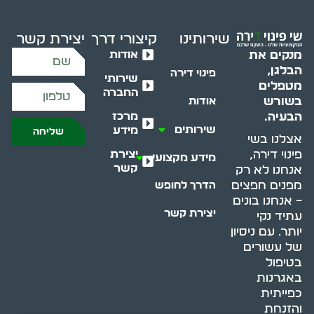
שירותינו
קיצורי דרך
יצירת קשר
אודות
מנקים את
הבלגן,
פינוי דירה
שירותי
מטפלים
החברה
בשורש
אודות
מרכז
הבעיה.
שירותים
מידע
שליחה
אצלנו בשי
יצירת
פינוי דירה,
מידע מקצועי
קשר
אנחנו לא רק
מפנים חפצים
הדרך לחופש
– אנחנו בונים
יצירת קשר
עתיד נקי
יותר. עם ניסיון
של עשורים
בטיפול
באגרנות
כפייתית
והזנחת