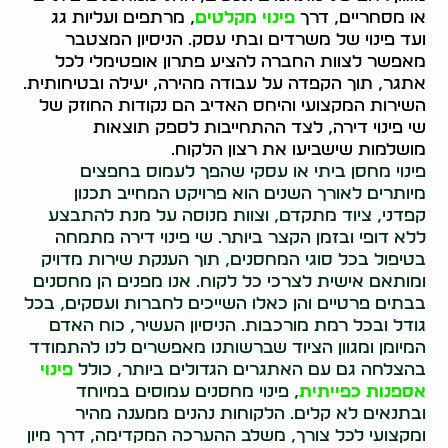
או מסחריים, דרך
פינוי מקלטים
, מרתפים ועליות גג
ועד פינוי של משרדים ובתי עסק. הניסיון המצטבר
מאפשר לצוות החברה להציע פתרון אופטימלי לכל
אתגר, תוך הקפדה על עבודה מהירה, יעילה ובטיחותית.
השירות המקצועי והיחס האדיב הם נקודות החוזק של
שי פינוי דירה, לצד ההתחייבות לספק תוצאות
מושלמות שישביעו את רצון הלקוח.
פינוי מחסן ביתי או עסקי שהפך לעמוס בחפצים
מיותרים לאורך השנים הוא פרויקט המחייב תכנון
קפדני, ציוד מתקדם, וצוות מנוסה על מנת להתבצע
ללא דופי ובזמן הקצר ביותר. שי פינוי דירה מתמחה
בטיפול בכל סוגי המחסנים, תוך הענקת שירות מדויק
ומותאם אישית לצרכי כל לקוח. אנו מפנים הן מחסנים
בבתים פרטיים והן כאלו השייכים לחברות ועסקים, בכל
גודל ובכל רמת מורכבות. הניסיון העשיר, כוח האדם
המיומן ומגוון הציוד שברשותנו מאפשרים לנו להתמודד
בהצלחה גם עם האתגרים הגדולים ביותר, כולל
פינוי
אספנות כפייתית
, פינוי מחסנים עמוסים במיוחד
ובתנאים לא קלים. הלקוחות נהנים ממענה מהיר
ומקצועי לכל צורך, משלב ההערכה המקדימה, דרך מיון