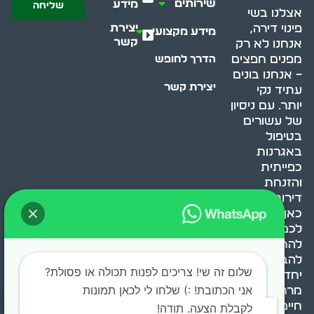
שירותים
מידע
שליחה
אצלנו בשי
יצירת
פינוי דירה,
מידע מקצועי
קשר
אנחנו לא רק
מפנים חפצים
הדרך לחופש
– אנחנו בונים
יצירת קשר
עתיד נקי
יותר. עם ניסיון
של עשורים
בטיפול
באגרנות
כפייתית
והזנחת
דירות, אנחנו
כאן כדי לעזור
לכם
להתמודד,
להבין ולשנות.
שלום זה שי! צריכים לפנות תכולה או פסולת?
יחד, ניצור
אני הכתובת! :) שלחו לי לכאן תמונות
מרחב
חיים בריא ומאוזן.
לקבלת הצעה. תודה!