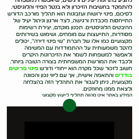
להציע פתרונות יעילים ורגישים, שיאפשרו למשפחה
להתמקד בחשיבות הזיכרון ולא בנטל הפיזי והלוגיסטי.
לסיכום, פינוי ירושות ועזבונות הוא תהליך מורכב הדורש
התייחסות מכבדת ורגישה, לצד ארגון וניהול יעיל של
ההיבטים הלוגיסטיים. תכנון מוקדם, יצירת רשימות
מסודרות, התייעצות עם מומחים, ושימוש בשירותים
מקצועיים כמו אלו של חברת "שי פינוי דירה", יכולים
להקל משמעותית על ההתמודדות עם המשימה
ולאפשר למשפחות לשמר את הזיכרונות היקרים
ולכבד את המורשת המשפחתית בצורה הטובה ביותר.
חשוב לזכור שכל מקרה הוא ייחודי ודורש
פינוי פריטים
בודדים
והתאמה אישית, אך עם ליווי נכון והכוונה
מקצועית, ניתן לעבור את התהליך הזה בהצלחה
ולצאת ממנו מחוזקים.
המידע באתר אינו מהווה תחליף לייעוץ מקצועי