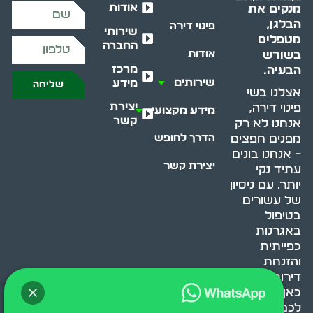
אודות
מנקים את
הבלגן,
פינוי דירה
שירותי
מטפלים
החברה
בשורש
אודות
מרכז
הבעיה.
שירותים
מידע
שליחה
אצלנו בשי
יצירת
פינוי דירה,
מידע מקצועי
קשר
אנחנו לא רק
מפנים חפצים
הדרך לחופש
– אנחנו בונים
יצירת קשר
עתיד נקי
יותר. עם ניסיון
של עשורים
בטיפול
באגרנות
כפייתית
והזנחת
דירות, אנחנו
כאן כדי לעזור
לכם