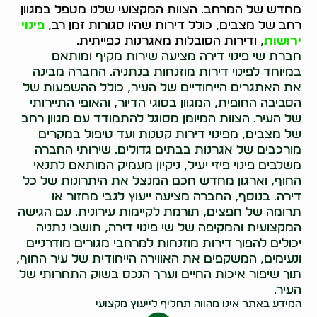
מחדש של המרחב. הצוות המקצועי שלנו מטפל במגוון
רחב של מצבים, כולל דירות שהיו סגורות זמן רב,
פינוי
ירושות
, ודירות הסובלות מאגרנות כפייתית.
חברת שי פינוי דירה מציעה שירות מקיף ומותאם
במיוחד לפינוי דירות מוזנחות בנתניה. החברה מבינה
את האתגרים הייחודיים של העיר, כולל ההשפעות של
הסביבה החופית, המגוון בסוגי הדיור, והאופי התיירותי
של העיר. הצוות המיומן מסוגל להתמודד עם מגוון רחב
של מצבים, מפינוי דירות קטנות ועד טיפול במקרים
מורכבים של אגרנות בבתים גדולים. שירותי החברה
משלבים פינוי פיזי יעיל, ניקיון מעמיק המותאם לתנאי
החוף, וארגון מחדש חכם המנצל את היתרונות של כל
דירה. בנוסף, החברה מציעה ייעוץ לגבי מחזור או
תרומה של חפצים, תורמת לקיימות עירונית. עם הגישה
המקצועית והמקיפה של שי פינוי דירה, תושבי נתניה
יכולים להפוך דירות מוזנחות למרחבי מגורים מודרניים
ונעימים, המשקפים את האווירה הייחודית של עיר החוף,
תוך שיפור איכות החיים וערך הנכס בשוק התחרותי של
העיר.
המידע באתר אינו מהווה תחליף לייעוץ מקצועי